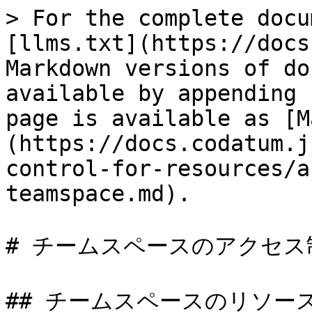
> For the complete docu
[llms.txt](https://docs
Markdown versions of do
available by appending 
page is available as [M
(https://docs.codatum.j
control-for-resources/a
teamspace.md).

# チームスペースのアクセス制
## チームスペースのリソース