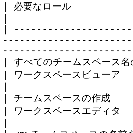
| 必要なロール                                                       
|

| ---------------------
-----------------------
-----------------------
| すべてのチームスペース名の取得                                            
| ワークスペースビューア                                                  
|

| チームスペースの作成                                                              
| ワークスペースエディタ                                                  
|
