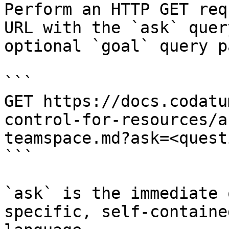
Perform an HTTP GET req
URL with the `ask` quer
optional `goal` query p
```

GET https://docs.codatu
control-for-resources/a
teamspace.md?ask=<quest
```

`ask` is the immediate 
specific, self-containe